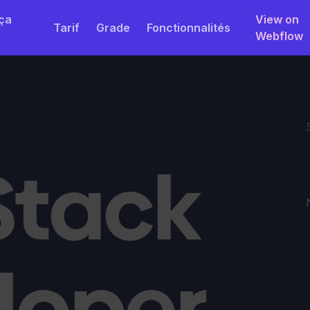
ça
View on
Tarif
Grade
Fonctionnalités
Webflow
Stack
loper