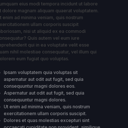
umquam eius modi tempora incidunt ut labore
t dolore magnam aliquam quaerat voluptatem.
t enim ad minima veniam, quis nostrum
xercitationem ullam corporis suscipit
aboriosam, nisi ut aliquid ex ea commodi
onsequatur? Quis autem vel eum iure
eprehenderit qui in ea voluptate velit esse
uam nihil molestiae consequatur, vel illum qui
olorem eum fugiat quo voluptas.
Ipsam voluptatem quia voluptas sit
aspernatur aut odit aut fugit, sed quia
consequuntur magni dolores eos.
Aspernatur aut odit aut fugit, sed quia
consequuntur magni dolores.
Ut enim ad minima veniam, quis nostrum
exercitationem ullam corporis suscipit.
Dolores et quas molestias excepturi sint
occaecati cupiditate non provident, similique