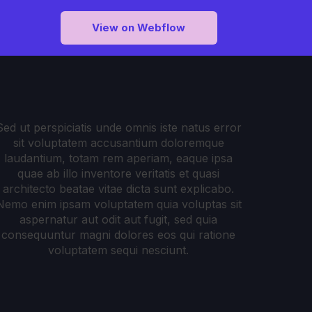
View on Webflow
Sed ut perspiciatis unde omnis iste natus error
sit voluptatem accusantium doloremque
laudantium, totam rem aperiam, eaque ipsa
quae ab illo inventore veritatis et quasi
architecto beatae vitae dicta sunt explicabo.
Nemo enim ipsam voluptatem quia voluptas sit
aspernatur aut odit aut fugit, sed quia
consequuntur magni dolores eos qui ratione
voluptatem sequi nesciunt.