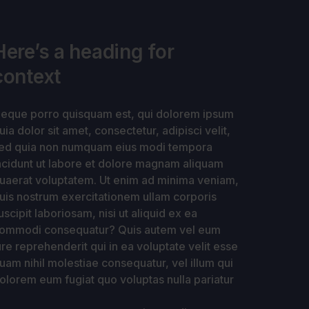
Here’s a heading for
context
eque porro quisquam est, qui dolorem ipsum
uia dolor sit amet, consectetur, adipisci velit,
ed quia non numquam eius modi tempora
ncidunt ut labore et dolore magnam aliquam
uaerat voluptatem. Ut enim ad minima veniam,
uis nostrum exercitationem ullam corporis
uscipit laboriosam, nisi ut aliquid ex ea
ommodi consequatur? Quis autem vel eum
ure reprehenderit qui in ea voluptate velit esse
uam nihil molestiae consequatur, vel illum qui
olorem eum fugiat quo voluptas nulla pariatur