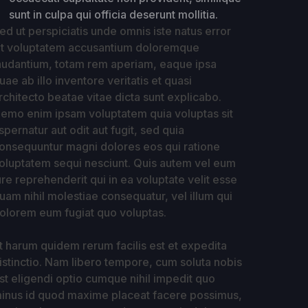
sunt in culpa qui officia deserunt mollitia.
ed ut perspiciatis unde omnis iste natus error
it voluptatem accusantium doloremque
audantium, totam rem aperiam, eaque ipsa
uae ab illo inventore veritatis et quasi
rchitecto beatae vitae dicta sunt explicabo.
emo enim ipsam voluptatem quia voluptas sit
spernatur aut odit aut fugit, sed quia
onsequuntur magni dolores eos qui ratione
oluptatem sequi nesciunt. Quis autem vel eum
ure reprehenderit qui in ea voluptate velit esse
uam nihil molestiae consequatur, vel illum qui
olorem eum fugiat quo voluptas.
t harum quidem rerum facilis est et expedita
istinctio. Nam libero tempore, cum soluta nobis
st eligendi optio cumque nihil impedit quo
inus id quod maxime placeat facere possimus,