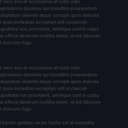
t vero eos et accusamus et iusto odio
ignissimos ducimus qui blanditiis praesentium
oluptatum deleniti atque corrupti quos dolores
t quas molestias excepturi sint occaecati
upiditate non provident, similique sunt in culpa
ui officia deserunt mollitia animi, id est laborum
t dolorum fuga.
914 translation by H. Rackham
t vero eos et accusamus et iusto odio
ignissimos ducimus qui blanditiis praesentium
oluptatum deleniti atque corrupti quos dolores
t quas molestias excepturi sint occaecati
upiditate non provident, similique sunt in culpa
ui officia deserunt mollitia animi, id est laborum
t dolorum fuga.
t harum quidem rerum facilis est et expedita