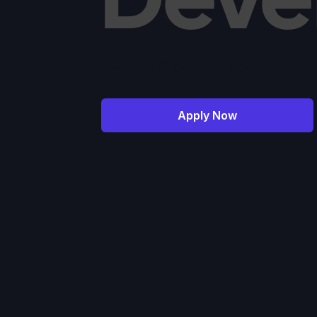
New York City
,
Part-time
Apply Now