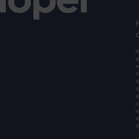
N
q
s
i
q
q
s
c
i
q
d