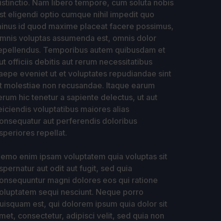
istinctio. Nam libero tempore, cum soluta nobis
st eligendi optio cumque nihil impedit quo
inus id quod maxime placeat facere possimus,
mnis voluptas assumenda est, omnis dolor
epellendus. Temporibus autem quibusdam et
ut officiis debitis aut rerum necessitatibus
aepe eveniet ut et voluptates repudiandae sint
t molestiae non recusandae. Itaque earum
erum hic tenetur a sapiente delectus, ut aut
eiciendis voluptatibus maiores alias
onsequatur aut perferendis doloribus
speriores repellat.
emo enim ipsam voluptatem quia voluptas sit
spernatur aut odit aut fugit, sed quia
onsequuntur magni dolores eos qui ratione
oluptatem sequi nesciunt. Neque porro
uisquam est, qui dolorem ipsum quia dolor sit
met, consectetur, adipisci velit, sed quia non