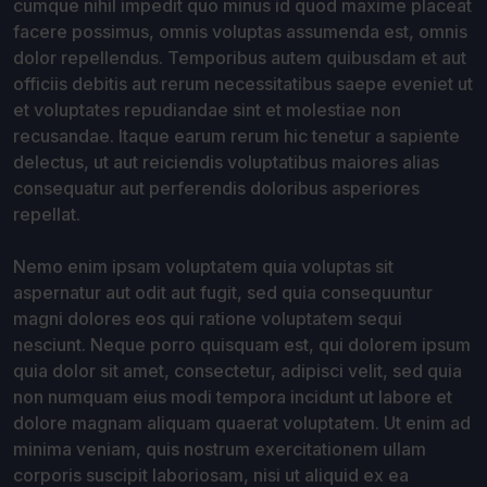
cumque nihil impedit quo minus id quod maxime placeat
facere possimus, omnis voluptas assumenda est, omnis
dolor repellendus. Temporibus autem quibusdam et aut
officiis debitis aut rerum necessitatibus saepe eveniet ut
et voluptates repudiandae sint et molestiae non
recusandae. Itaque earum rerum hic tenetur a sapiente
delectus, ut aut reiciendis voluptatibus maiores alias
consequatur aut perferendis doloribus asperiores
repellat.
Nemo enim ipsam voluptatem quia voluptas sit
aspernatur aut odit aut fugit, sed quia consequuntur
magni dolores eos qui ratione voluptatem sequi
nesciunt. Neque porro quisquam est, qui dolorem ipsum
quia dolor sit amet, consectetur, adipisci velit, sed quia
non numquam eius modi tempora incidunt ut labore et
dolore magnam aliquam quaerat voluptatem. Ut enim ad
minima veniam, quis nostrum exercitationem ullam
corporis suscipit laboriosam, nisi ut aliquid ex ea