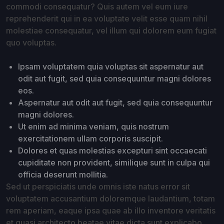
commodi consequatur? Quis autem vel eum iure
reprehenderit qui in ea voluptate velit esse quam nihil
molestiae consequatur, vel illum qui dolorem eum fugiat
quo voluptas.
Ipsam voluptatem quia voluptas sit aspernatur aut
odit aut fugit, sed quia consequuntur magni dolores
eos.
Aspernatur aut odit aut fugit, sed quia consequuntur
magni dolores.
Ut enim ad minima veniam, quis nostrum
exercitationem ullam corporis suscipit.
Dolores et quas molestias excepturi sint occaecati
cupiditate non provident, similique sunt in culpa qui
officia deserunt mollitia.
Sed ut perspiciatis unde omnis iste natus error sit
voluptatem accusantium doloremque laudantium, totam
rem aperiam, eaque ipsa quae ab illo inventore veritatis
et quasi architecto beatae vitae dicta sunt explicabo.